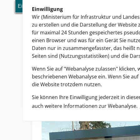
Einwilligung
Einwilligung
Ministerium für Infrastruktur und Lande
Wir (Ministerium für Infrastruktur und Land
zu erstellen und die Darstellung der Website 
für maximal 24 Stunden gespeichertes pseudo
einen Browser und was für ein Gerät Sie nutz
Daten nur in zusammengefasster, das heißt ni
Seiten sind (Nutzungsstatistiken) und die Dar
Wenn Sie auf "Webanalyse zulassen" klicken, 
beschriebenen Webanalyse ein. Wenn Sie auf "
Sie sind hier:
Start
Presse
Barrierefreie Bu
die Website trotzdem nutzen.
30.11.2022
Presseinformation
Sie können Ihre Einwilligung jederzeit in die
Barrierefreie Bushalt
auch weitere Informationen zur Webanalyse.