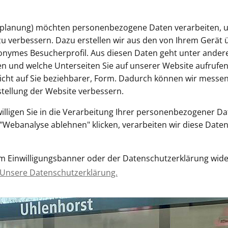
splanung
esplanung) möchten personenbezogene Daten verarbeiten, 
zu verbessern. Dazu erstellen wir aus den von Ihrem Gerät 
nymes Besucherprofil. Aus diesen Daten geht unter ander
en und welche Unterseiten Sie auf unserer Website aufrufe
cht auf Sie beziehbarer, Form. Dadurch können wir messen,
stellung der Website verbessern.
Start
Ministerium
willigen Sie in die Verarbeitung Ihrer personenbezogener D
Webanalyse ablehnen" klicken, verarbeiten wir diese Daten
shaltestelle in Kleinmachnow
sem Einwilligungsbanner oder der Datenschutzerklärung wide
estellen in Kleinmachnow fert
Unsere Datenschutzerklärung.