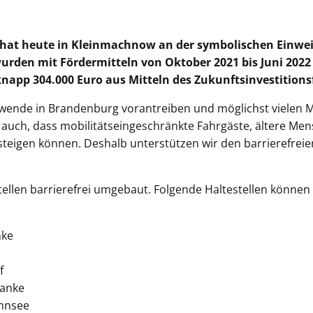
 hat heute in Kleinmachnow an der symbolischen Einwe
rden mit Fördermitteln von Oktober 2021 bis Juni 2022 r
app 304.000 Euro aus Mitteln des Zukunftsinvestitionsfo
wende in Brandenburg vorantreiben und möglichst vielen M
 auch, dass mobilitätseingeschränkte Fahrgäste, ältere Me
teigen können. Deshalb unterstützen wir den barrierefrei
llen barrierefrei umgebaut. Folgende Haltestellen können
nke
f
Lanke
annsee