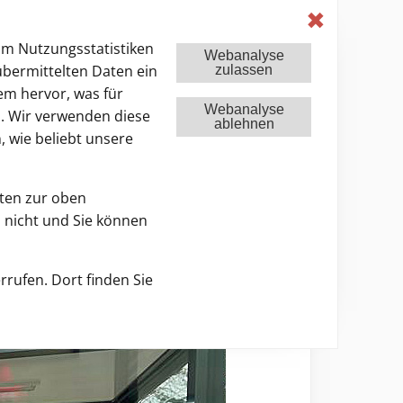
Leichte Sprache
de
Farbwechsel
✖
um Nutzungsstatistiken
Webanalyse
übermittelten Daten ein
zulassen
em hervor, was für
Webanalyse
n. Wir verwenden diese
ablehnen
 wie beliebt unsere
Themen
Service
Presse
aten zur oben
 nicht und Sie können
Suche in allen Inhalt
rrufen. Dort finden Sie
ig